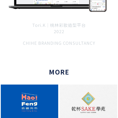
Tori.K｜桃林彩妝造型平台
2022
CHIHE BRANDING CONSULTANCY
MORE