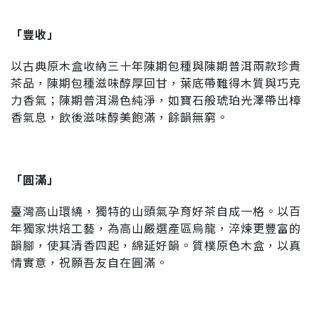
「豐收」
以古典原木盒收納三十年陳期包種與陳期普洱兩款珍貴
茶品，陳期包種滋味醇厚回甘，葉底帶難得木質與巧克
力香氣；陳期普洱湯色純淨，如寶石般琥珀光澤帶出樟
香氣息，飲後滋味醇美飽滿，餘韻無窮。
「圓滿」
臺灣高山環繞，獨特的山頭氣孕育好茶自成一格。以百
年獨家烘焙工藝，為高山嚴選產區烏龍，淬煉更豐富的
韻腳，使其清香四起，綿延好韻。質樸原色木盒，以真
情實意，祝願吾友自在圓滿。