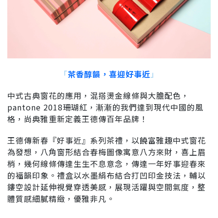
「
茶香醇韻，喜迎好事近
」
中式古典窗花的應用，混搭燙金線條與大膽配色，
pantone 2018珊瑚紅，漸漸的我們達到現代中國的風
格，尚典雅重新定義王德傳百年品牌！
王德傳新春『好事近』系列茶禮，以饒富雅趣中式窗花
為發想，八角窗形結合春梅圖像寓意八方來財，喜上眉
梢，幾何線條傳達生生不息意念，傳達一年好事迎春來
的福韻印象。禮盒以水墨絹布結合打凹印金技法，輔以
鏤空設計延伸視覺穿透美感，展現活躍與空間氣度，整
體質感細膩精緻，優雅非凡。