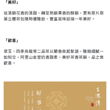
「美好」
從清韻花香的清甜，轉至熟韻果香的醇韻，更有原片原
葉立體茶包隨時優雅飲，豐富滋味迎接一年美好。
「歡喜」
翠玉、四季烏龍等二品茶以蘭香串起絮語，雅緻細膩一
如知交，阿里山金萱奶香甜柔，美好茶香茶韻，品之常
歡喜。