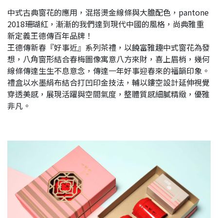
中式古典窗花的應用，混搭燙金線條與大膽配色，pantone
2018珊瑚紅，漸漸的我們達到現代中國的風格，尚典雅重
新定義王德傳百年品牌！
王德傳新春『好事近』系列茶禮，以饒富雅趣中式窗花為發
想，八角窗形結合春梅圖像寓意八方來財，喜上眉梢，幾何
線條傳達生生不息意念，傳達一年好事迎春來的福韻印象。
禮盒以水墨絹布結合打凹印金技法，輔以鏤空設計延伸視覺
穿透美感，展現活躍與空間氣度，整體質感細膩精緻，優雅
非凡。​​​​​​​