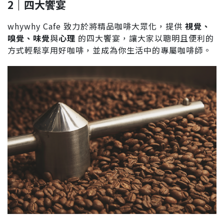
2
｜
四大饗宴
whywhy Cafe 致力於將精品咖啡大眾化，提供
視覺、
嗅覺、味覺
與
心理
的四大饗宴，讓大家以聰明且便利的
方式輕鬆享用好咖啡，並成為你生活中的專屬咖啡師。