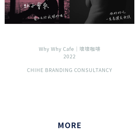
Why Why Cafe｜壞壞咖啡
2022
CHIHE BRANDING CONSULTANCY
MORE