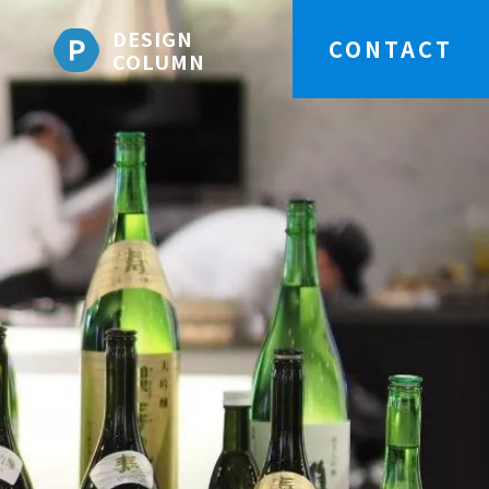
DESIGN
CONTACT
COLUMN
團 | SAKE學苑
不是「拚酒」
1995年創店以來，致力於推廣「日本居
飲食文化。
出莊司 先生認為充滿幸福感的美味必須
」、「好酒」以及「感動」的結合。遂於
7月正式成立『乾杯SAKE學苑』 ，期待從日
，逐步擴大到各式酒類，持續推廣飲酒文
酒這件事是「品酒」不是「拚酒」，讓更