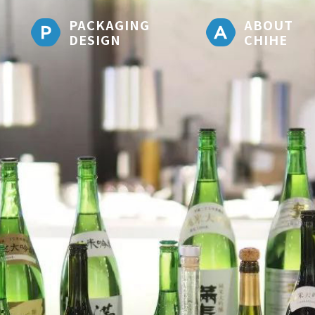
PACKAGING
ABOUT
DESIGN
CHIHE
乾杯集
「品酒」
乾杯集團自
酒屋」的
創辦人-平
有「美食
2013年
本酒出發
化，讓飲